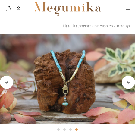
Megumika
…
It's
דף הבית
»
כל המוצרים
»
שרשרת Lisa Liza
all
about
how
you
wear
it