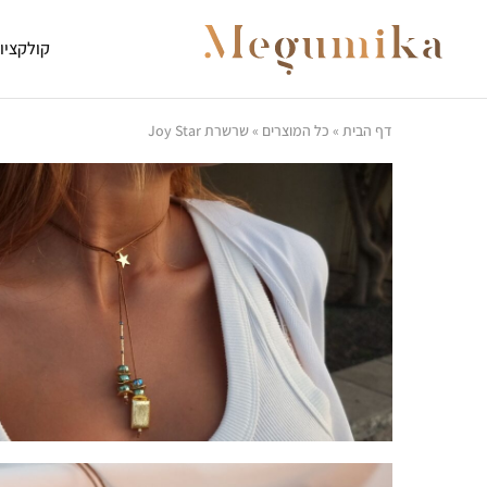
קולקציו
Megumika
…
It's
all
about
how
דף הבית
»
כל המוצרים
»
שרשרת Joy Star
you
wear
it