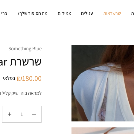
ת
שרשראות
עגילים
צמידים
מה הסיפור שלך?
צרי 
Something Blue
שרשרת Joy Star
₪
180.00
במלאי
למראה בוהו שיק קליל ו