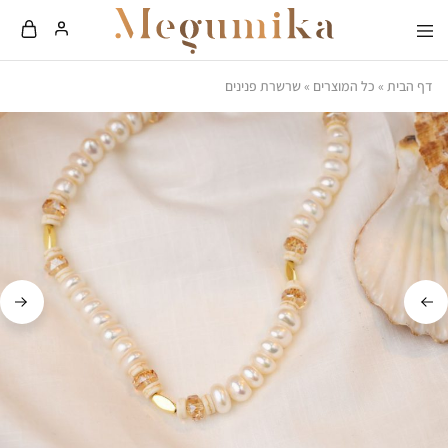
Megumika
…
It's
דף הבית
»
כל המוצרים
»
שרשרת פנינים
all
about
how
you
wear
it